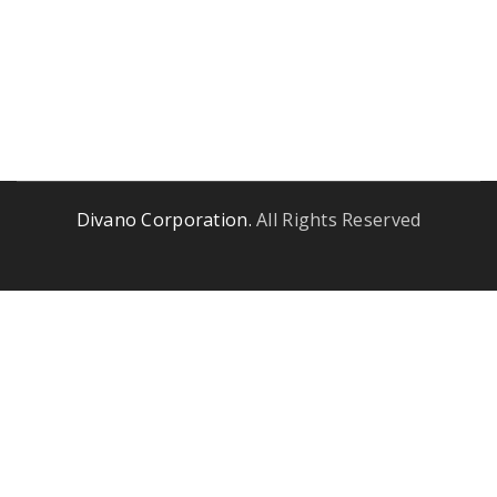
Duis aute irure dolor in reprehenderit in voluptate velit esse
cillum dolore eu fugiat nulla pariatur. Excepteur sint occaecat
cupidatat non proident, sunt in culpa qui officia deserunt
mollit anim id est laborum.
Divano Corporation.
All Rights Reserved