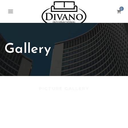
0
Gallery
PICTURE GALLERY
Lorem ipsum dolor sit amet, consectetur adipisicing elit, sed
do eiusmod tempor incididunt ut labore et dolore magna
aliqua. Ut enim ad minim veniam, quis nostrud exercitation
ullamco laboris nisi ut aliquip ex ea commodo consequat.