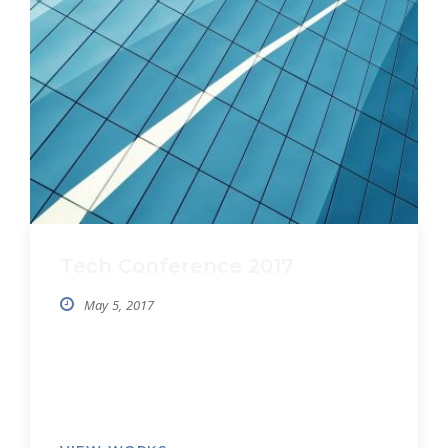
Tech Conference 2017
May 5, 2017
Quo ea legimus mediocrem, ad nam inani
maiorum. Vel minim oratio aliquando te,
nobis congue ei eum. Per alterum
volumus id, quo ei fabellas luptatum