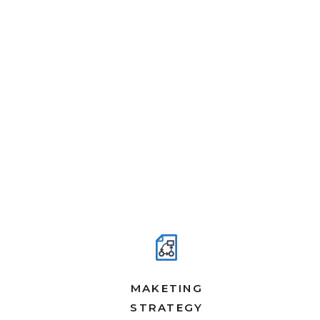
MAKETING
STRATEGY