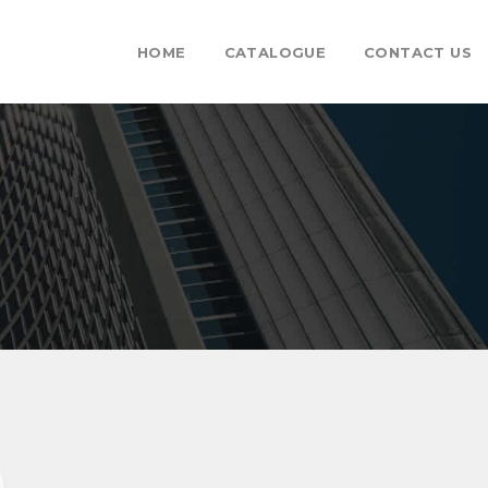
HOME
CATALOGUE
CONTACT US