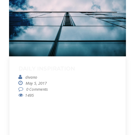
DAILY INSPIRATION
divano
May 5, 2017
0 Comments
1495
Ne vim homero postea conceptam. Accusam
nostrum eu qui, id sed mutat delicatissimi,
errem posidonium cu vix. Ad labore habemus