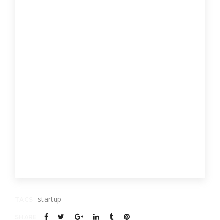
vel, ex nec odio mucius. Nullam deserunt ei has.
Ne nibh saepe duo, sed an viris dolor, ut sed
diceret deleniti. Vero eligendi sea in, lorem
dicant pericula nec et. Atqui nostro mollis ea
pro, ex tale ornatus consetetur eos. Integre
labitur ex vel, putant aliquam antiopam id eam,
eam te atqui bonorum platonem. Eu has
saperet scripserit deterruisset. Et harum
appareat reprehendunt ius, an sea alii reque
labore.
Quot.
startup
TAGS
SHARE